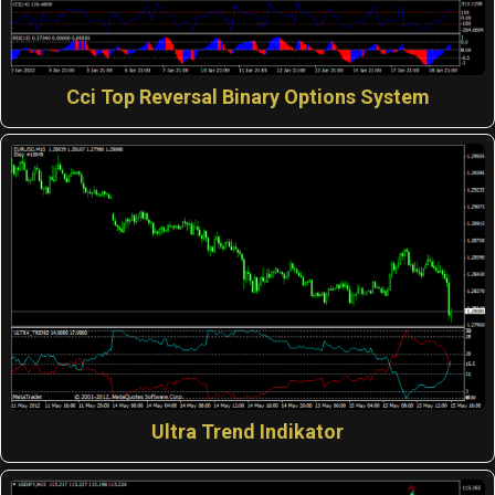
Cci Top Reversal Binary Options System
Ultra Trend Indikator