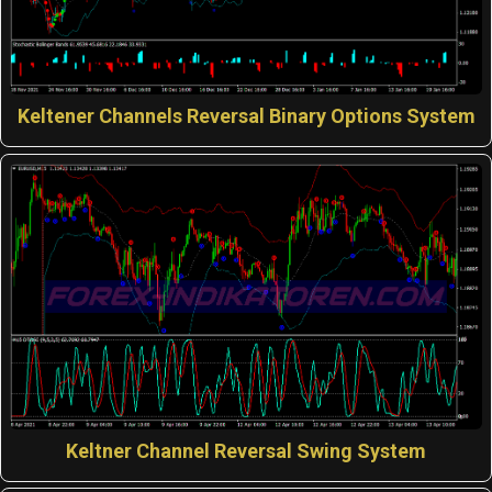
Keltener Channels Reversal Binary Options System
Keltner Channel Reversal Swing System