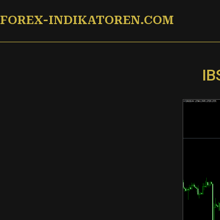
Zum
FOREX-INDIKATOREN.COM
Inhalt
springen
IB