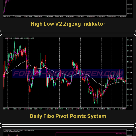
High Low V2 Zigzag Indikator
Daily Fibo Pivot Points System