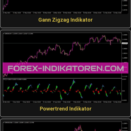
Gann Zigzag Indikator
Powertrend Indikator