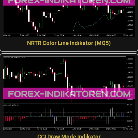
NRTR Color Line Indikator (MQ5)
CCI Draw Mode Indikator