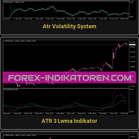
Atr Volatility System
ATR 3 Lwma Indikator