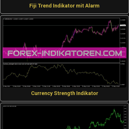
Fiji Trend Indikator mit Alarm
Currency Strength Indikator