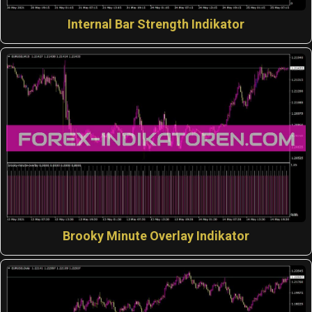
Internal Bar Strength Indikator
Brooky Minute Overlay Indikator