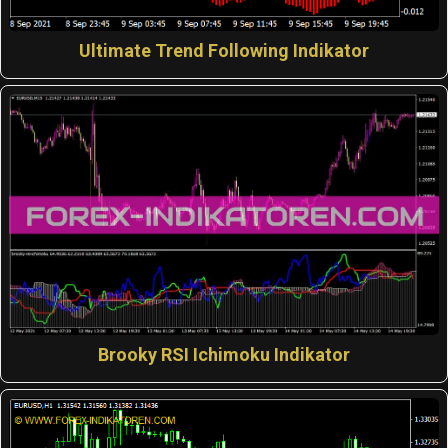
Ultimate Trend Following Indikator
Brooky RSI Ichimoku Indikator