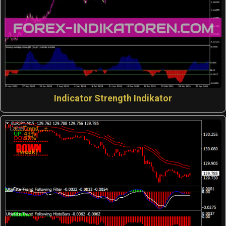
Indicator Strength Indikator