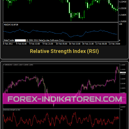
Relative Strength Index (RSI)