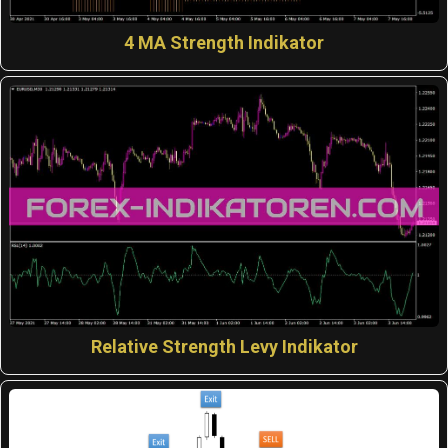
4 MA Strength Indikator
Relative Strength Levy Indikator