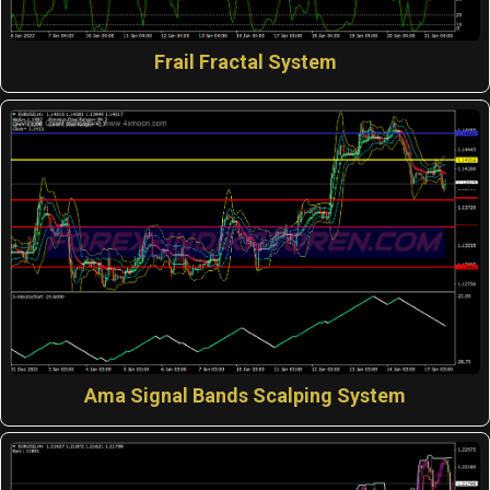
Frail Fractal System
Ama Signal Bands Scalping System