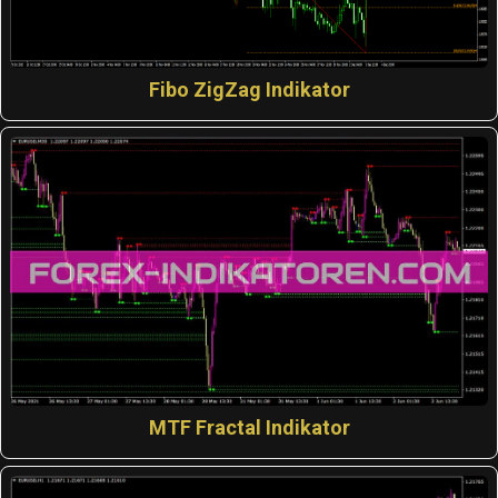
Fibo ZigZag Indikator
MTF Fractal Indikator