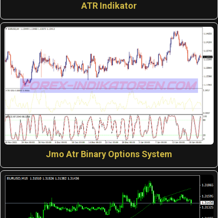
ATR Indikator
Jmo Atr Binary Options System