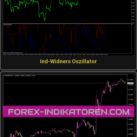
Ind-Widners Oszillator