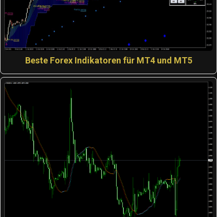
Beste Forex Indikatoren für MT4 und MT5