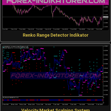
Renko Range Detector Indikator
Velocity Market Scalping System