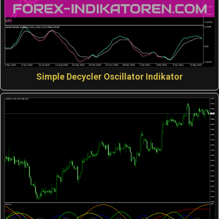
Simple Decycler Oscillator Indikator