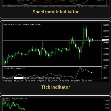
Spectrometr Indikator
Tick Indikator