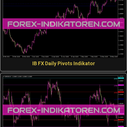
IB FX Daily Pivots Indikator