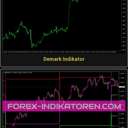
Demark Indikator