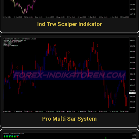
Ind Trw Scalper Indikator
Pro Multi Sar System