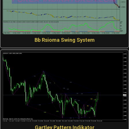
Bb Rsioma Swing System
Gartley Pattern Indikator