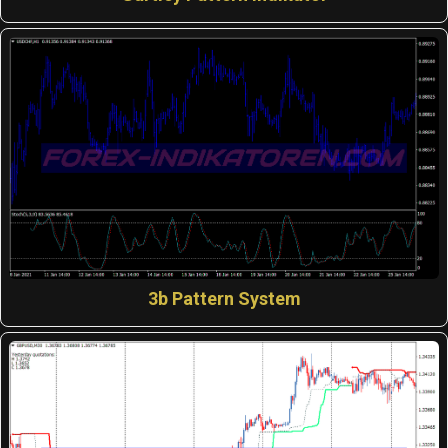
3b Pattern System