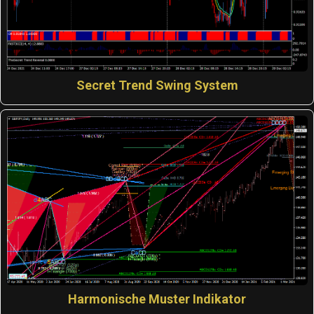
Secret Trend Swing System
Harmonische Muster Indikator