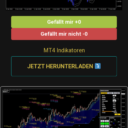
Gefällt mir +0
Gefällt mir nicht -0
MT4 Indikatoren
JETZT HERUNTERLADEN