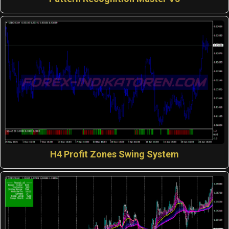
H4 Profit Zones Swing System