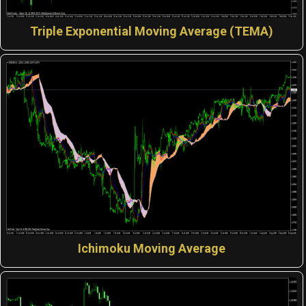
Triple Exponential Moving Average (TEMA)
Ichimoku Moving Average