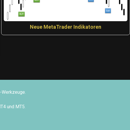
Neue MetaTrader Indikatoren
ng-Werkzeuge.
MT4 und MT5.