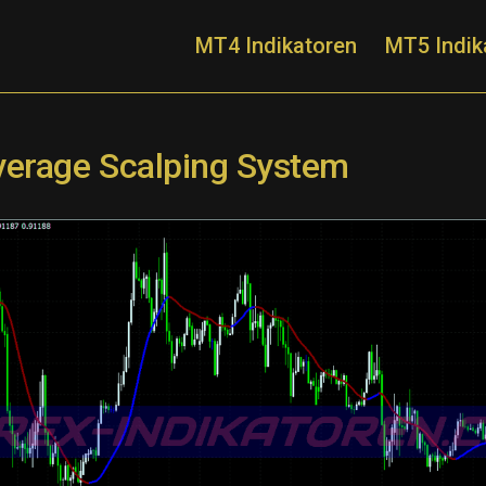
MT4 Indikatoren
MT5 Indik
verage Scalping System