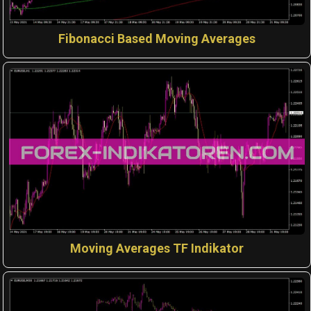
Fibonacci Based Moving Averages
Moving Averages TF Indikator