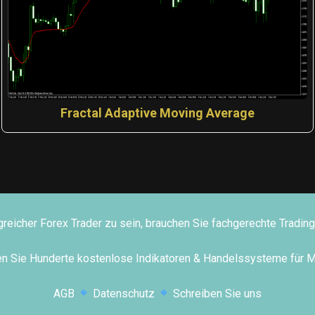
Fractal Adaptive Moving Average
greicher Forex Trader zu sein, brauchen Sie fachgerechte Tradi
den Sie Hunderte kostenlose Indikatoren & Handelssysteme für 
AGB
Datenschutz
Schreiben Sie uns