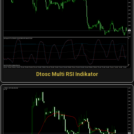
Dtosc Multi RSI Indikator