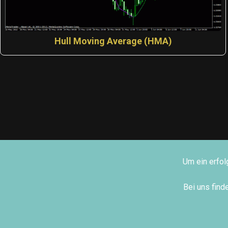
Hull Moving Average (HMA)
Um ein erfol
Bei uns fin