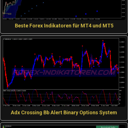
Beste Forex Indikatoren für MT4 und MT5
Adx Crossing Bb Alert Binary Options System