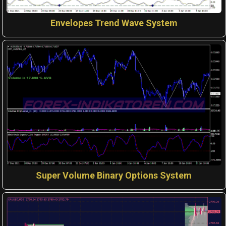
Envelopes Trend Wave System
Super Volume Binary Options System