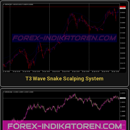
T3 Wave Snake Scalping System