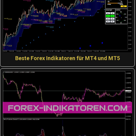
Beste Forex Indikatoren für MT4 und MT5