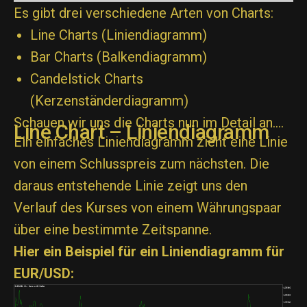
Es gibt drei verschiedene Arten von Charts:
Line Charts (Liniendiagramm)
Bar Charts (Balkendiagramm)
Candelstick Charts
(Kerzenständerdiagramm)
Schauen wir uns die Charts nun im Detail an….
Line Chart – Liniendiagramm
Ein einfaches Liniendiagramm zieht eine Linie
von einem Schlusspreis zum nächsten. Die
daraus entstehende Linie zeigt uns den
Verlauf des Kurses von einem Währungspaar
über eine bestimmte Zeitspanne.
Hier ein Beispiel für ein Liniendiagramm für
EUR/USD: