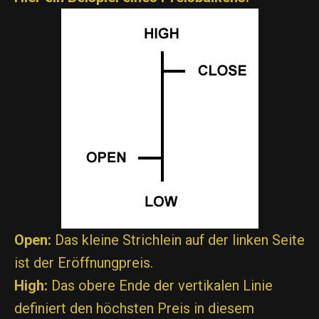
Open:
Das kleine Strichlein auf der linken Seite
ist der Eröffnungpreis.
High:
Das obere Ende der vertikalen Linie
definiert den höchsten Preis in diesem