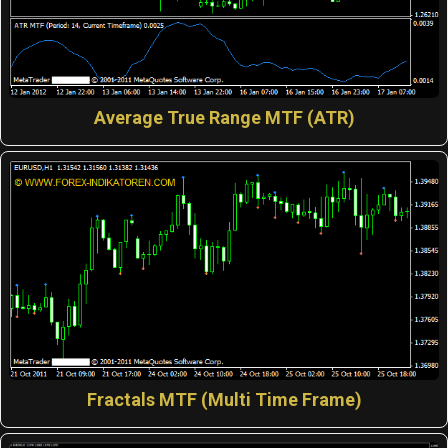
Average True Range MTF (ATR)
Fractals MTF (Multi Time Frame)