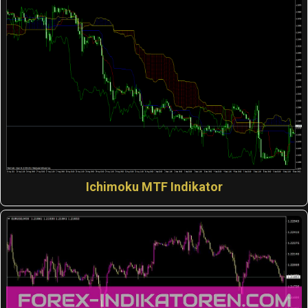
Ichimoku MTF Indikator