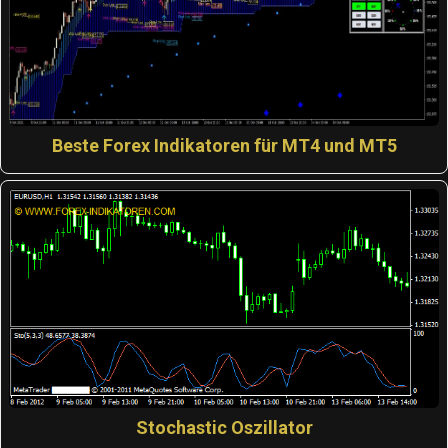
Beste Forex Indikatoren für MT4 und MT5
Stochastic Oszillator