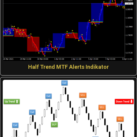
Half Trend MTF Alerts Indikator