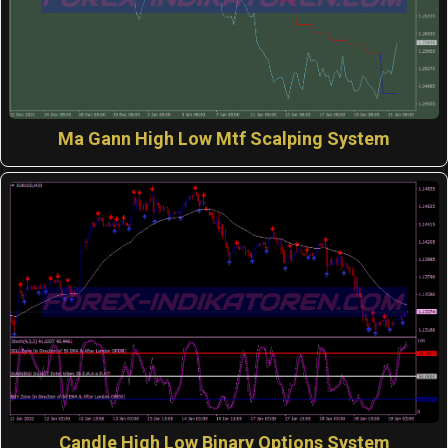
Ma Gann High Low Mtf Scalping System
Candle High Low Binary Options System