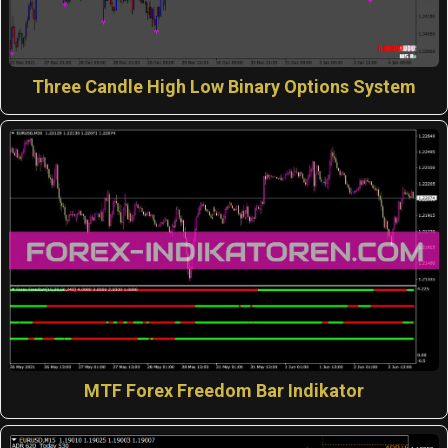
Three Candle High Low Binary Options System
MTF Forex Freedom Bar Indikator