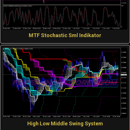
MTF Stochastic Sml Indikator
High Low Middle Swing System