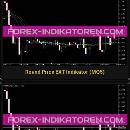
Round Price EXT Indikator (MQ5)