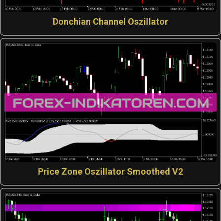
Donchian Channel Oszillator
Price Zone Oszillator Smoothed V2