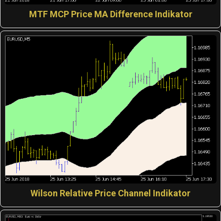
MTF MCP Price MA Difference Indikator
Wilson Relative Price Channel Indikator