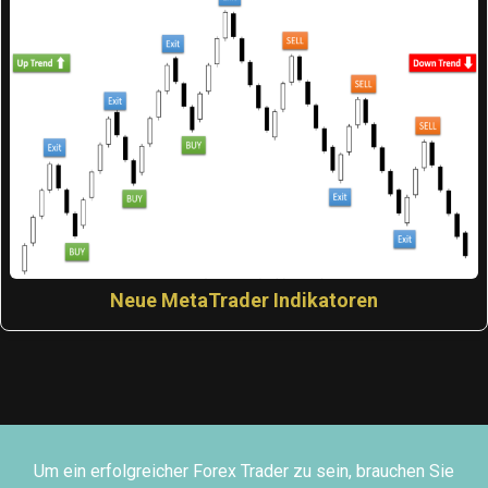
Neue MetaTrader Indikatoren
Um ein erfolgreicher Forex Trader zu sein, brauchen Sie