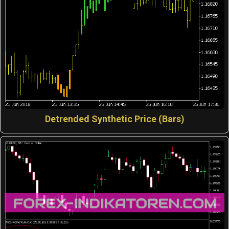
Detrended Synthetic Price (Bars)