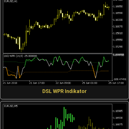
DSL WPR Indikator