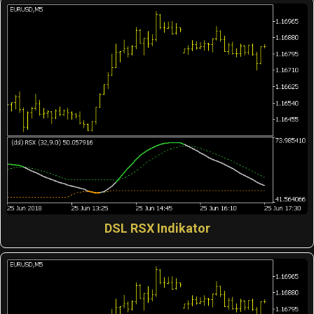
DSL RSX Indikator