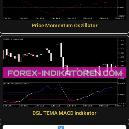
Price Momentum Oszillator
DSL TEMA MACD Indikator