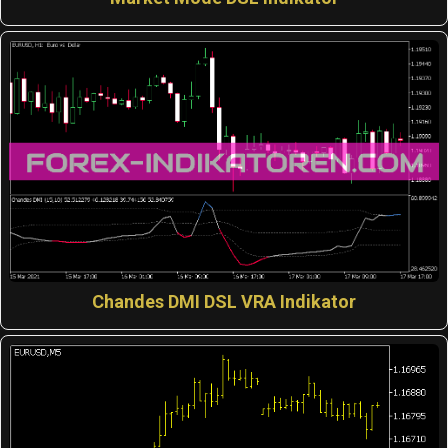
Chandes DMI DSL VRA Indikator