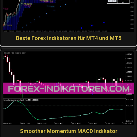
Beste Forex Indikatoren für MT4 und MT5
Smoother Momentum MACD Indikator