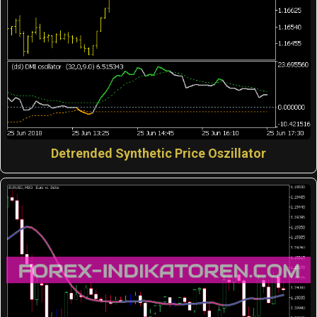
Detrended Synthetic Price Oszillator