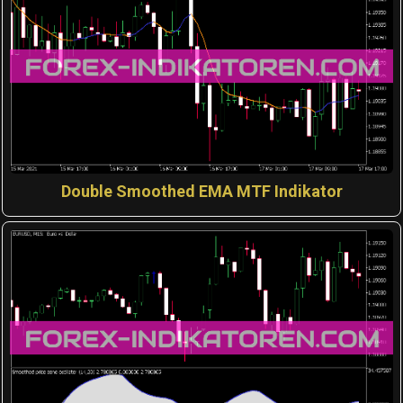
Double Smoothed EMA MTF Indikator