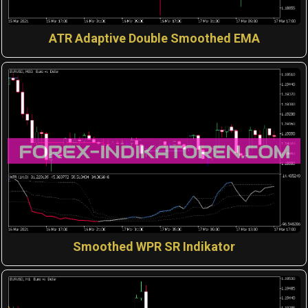
ATR Adaptive Double Smoothed EMA
Smoothed WPR SR Indikator