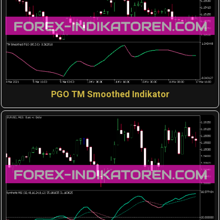
PGO TM Smoothed Indikator