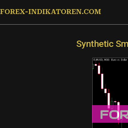
Zum
FOREX-INDIKATOREN.COM
Inhalt
springen
Synthetic Sm