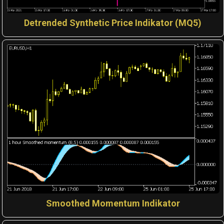
Detrended Synthetic Price Indikator (MQ5)
Smoothed Momentum Indikator