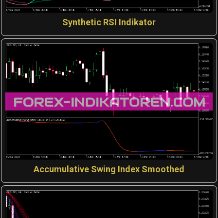
Synthetic RSI Indikator
Accumulative Swing Index Smoothed