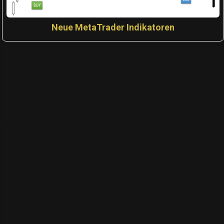
Neue MetaTrader Indikatoren