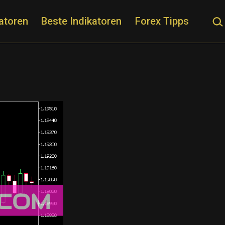
Suc
atoren
Beste Indikatoren
Forex Tipps