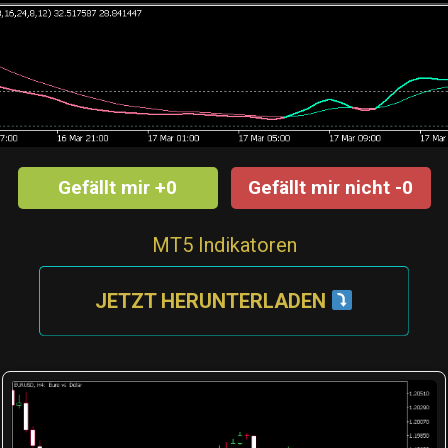
Gefällt mir +0
Gefällt mir nicht -0
MT5 Indikatoren
JETZT HERUNTERLADEN