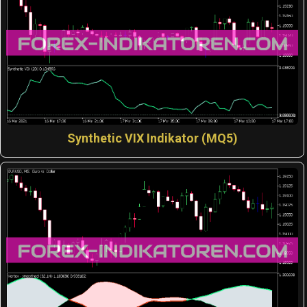
Synthetic VIX Indikator (MQ5)