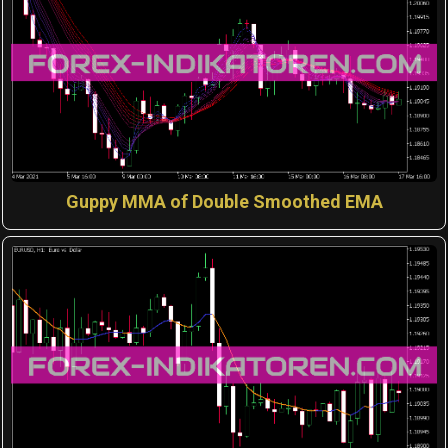
Guppy MMA of Double Smoothed EMA