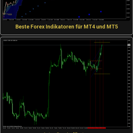
Beste Forex Indikatoren für MT4 und MT5