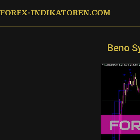
Zum
FOREX-INDIKATOREN.COM
Inhalt
springen
Beno Sy