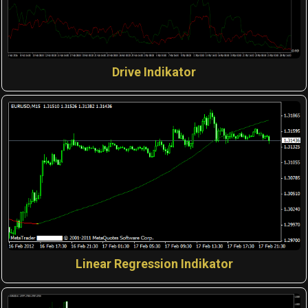
Drive Indikator
Linear Regression Indikator