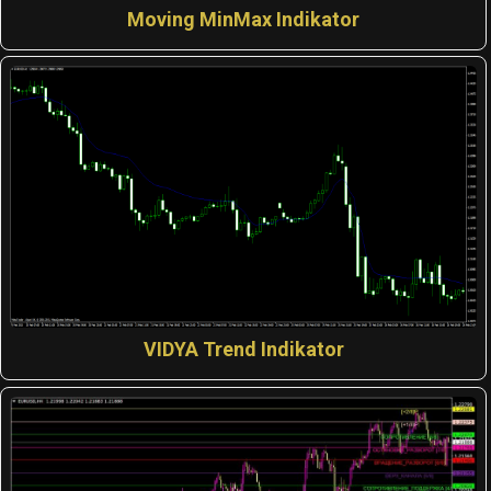
Moving MinMax Indikator
VIDYA Trend Indikator