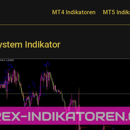
MT4 Indikatoren
MT5 Indik
stem Indikator