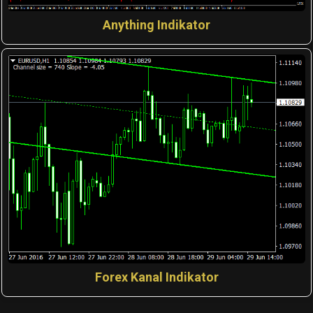
Anything Indikator
Forex Kanal Indikator