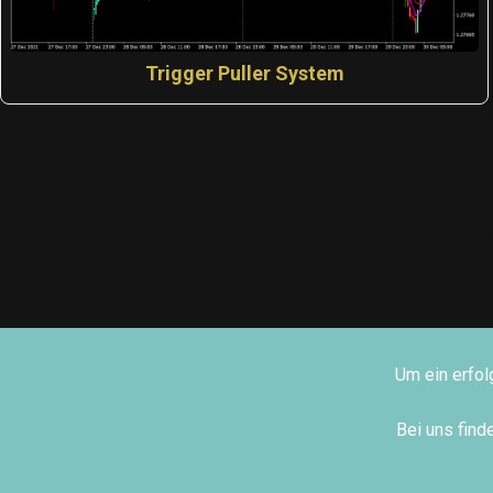
Trigger Puller System
Um ein erfol
Bei uns fin