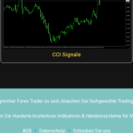
CCI Signale
greicher Forex Trader zu sein, brauchen Sie fachgerechte Tradi
den Sie Hunderte kostenlose Indikatoren & Handelssysteme für 
AGB
Datenschutz
Schreiben Sie uns