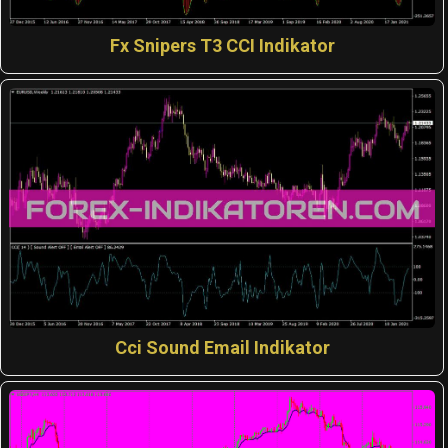
Fx Snipers T3 CCI Indikator
Cci Sound Email Indikator