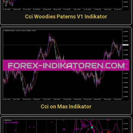
Cci Woodies Paterns V1 Indikator
Cci on Mas Indikator