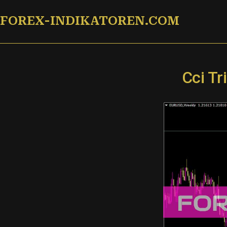
Zum
FOREX-INDIKATOREN.COM
Inhalt
springen
Cci Tr