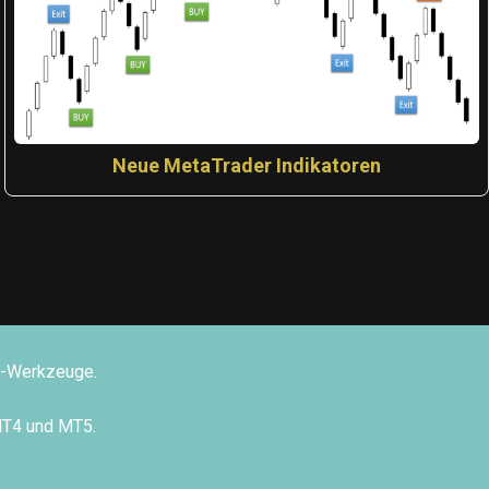
Neue MetaTrader Indikatoren
ng-Werkzeuge.
MT4 und MT5.