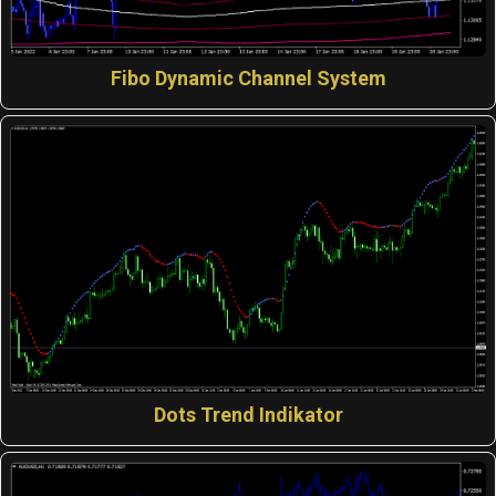
Fibo Dynamic Channel System
Dots Trend Indikator