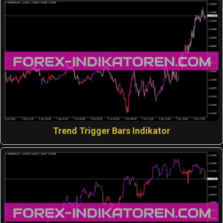
Trend Trigger Bars Indikator