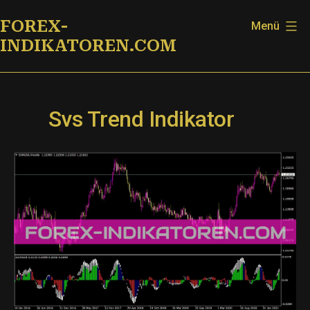
Zum
FOREX-
Menü
Inhalt
INDIKATOREN.COM
springen
Svs Trend Indikator