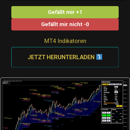
Gefällt mir +1
Gefällt mir nicht -0
MT4 Indikatoren
JETZT HERUNTERLADEN