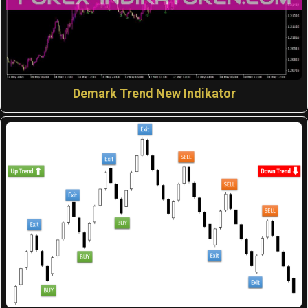
Demark Trend New Indikator