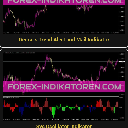
Demark Trend Alert und Mail Indikator
Svs Oscillator Indikator