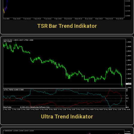
TSR Bar Trend Indikator
Ultra Trend Indikator