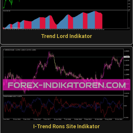
Trend Lord Indikator
I-Trend Rons Site Indikator