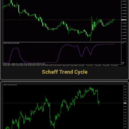
Schaff Trend Cycle