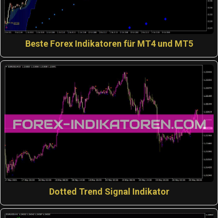
Beste Forex Indikatoren für MT4 und MT5
Dotted Trend Signal Indikator