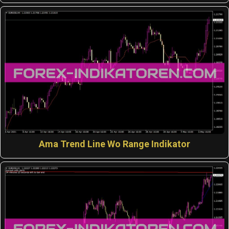
Ama Trend Line Wo Range Indikator