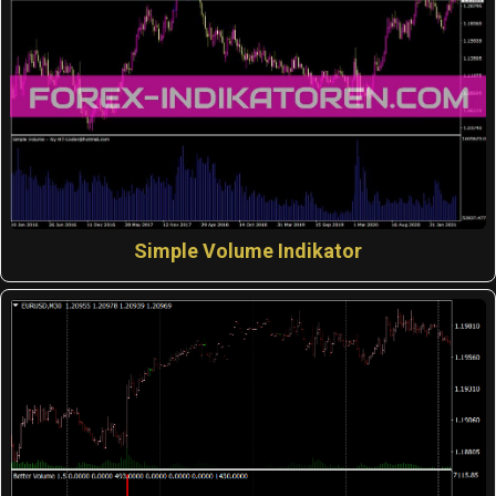
Simple Volume Indikator