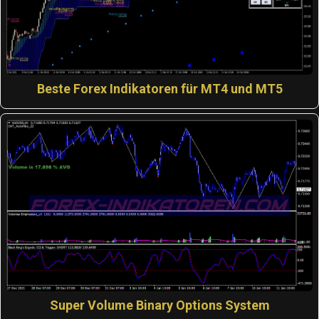
Beste Forex Indikatoren für MT4 und MT5
Super Volume Binary Options System