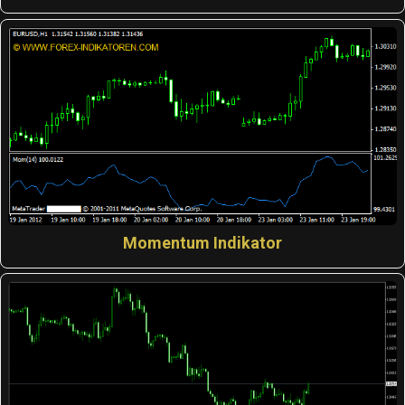
Momentum Indikator