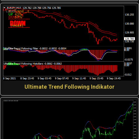
Ultimate Trend Following Indikator