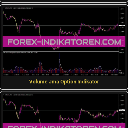
Volume Jma Option Indikator