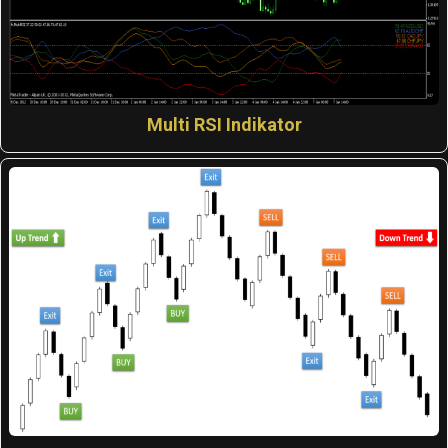
Multi RSI Indikator