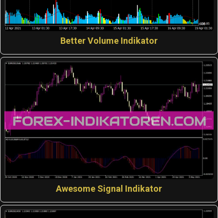
Better Volume Indikator
Awesome Signal Indikator