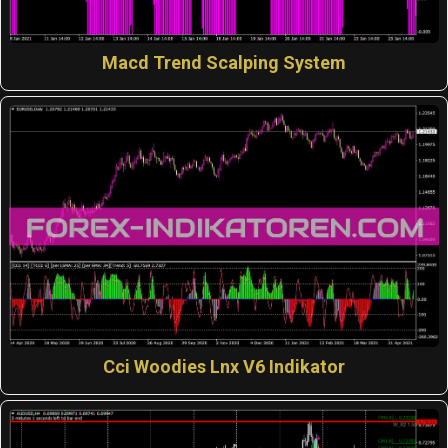
Macd Trend Scalping System
Cci Woodies Lnx V6 Indikator