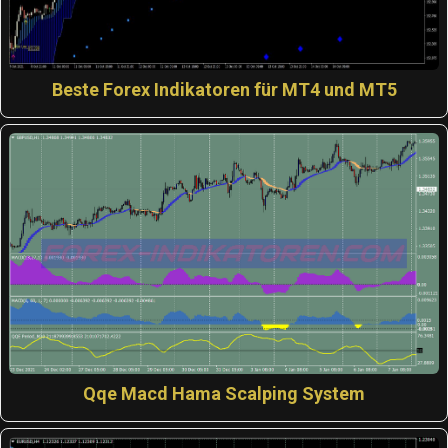
Beste Forex Indikatoren für MT4 und MT5
Qqe Macd Hama Scalping System