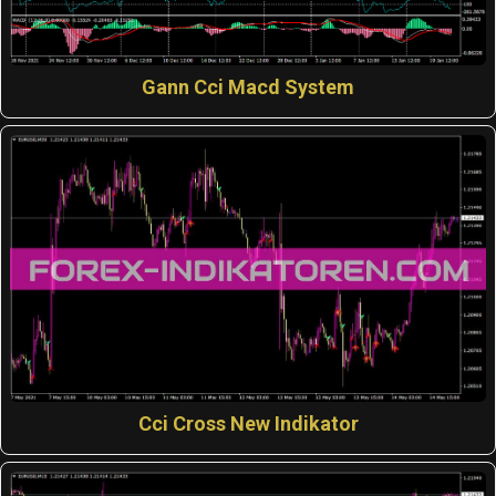
Gann Cci Macd System
Cci Cross New Indikator