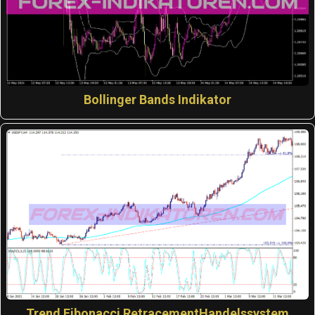
Bollinger Bands Indikator
Trend Fibonacci RetracementHandelssystem