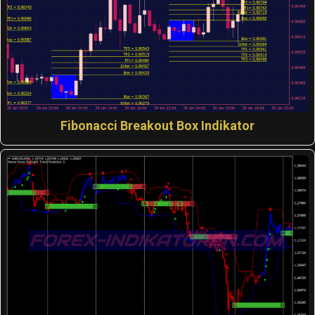
Fibonacci Breakout Box Indikator