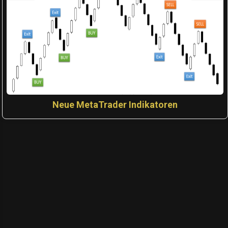
Neue MetaTrader Indikatoren