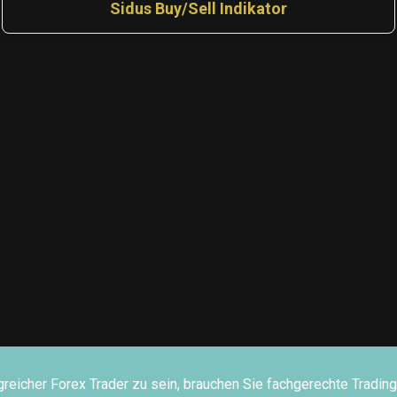
Sidus Buy/Sell Indikator
greicher Forex Trader zu sein, brauchen Sie fachgerechte Tradi