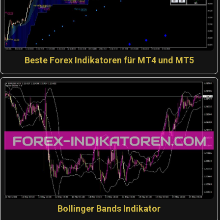
Beste Forex Indikatoren für MT4 und MT5
Bollinger Bands Indikator