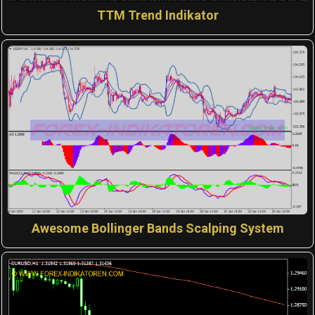
TTM Trend Indikator
Awesome Bollinger Bands Scalping System