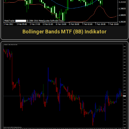
Bollinger Bands MTF (BB) Indikator