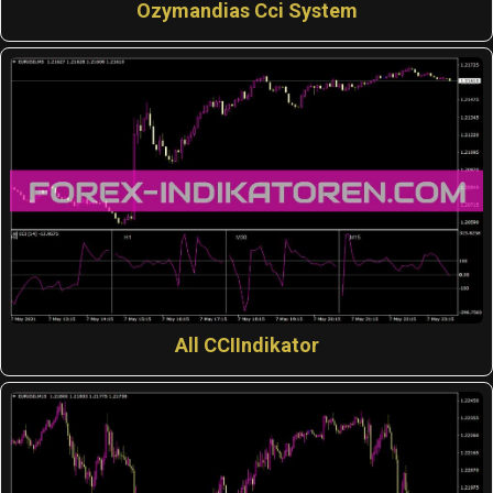
Ozymandias Cci System
All CCIIndikator