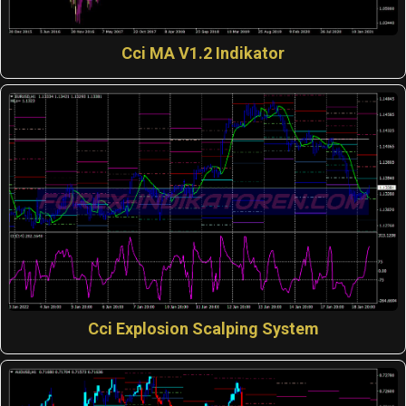
Cci MA V1.2 Indikator
Cci Explosion Scalping System