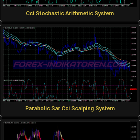
Cci Stochastic Arithmetic System
Parabolic Sar Cci Scalping System