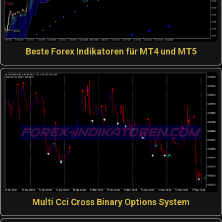
Beste Forex Indikatoren für MT4 und MT5
Multi Cci Cross Binary Options System