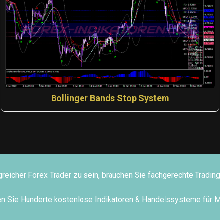
Bollinger Bands Stop System
greicher Forex Trader zu sein, brauchen Sie fachgerechte Tradi
den Sie Hunderte kostenlose Indikatoren & Handelssysteme für 