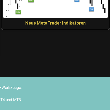
Neue MetaTrader Indikatoren
ng-Werkzeuge.
MT4 und MT5.