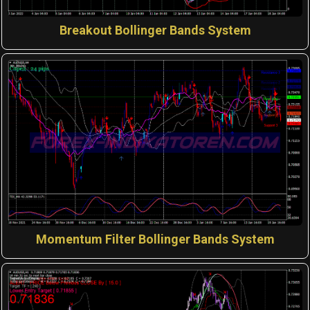
Breakout Bollinger Bands System
Momentum Filter Bollinger Bands System