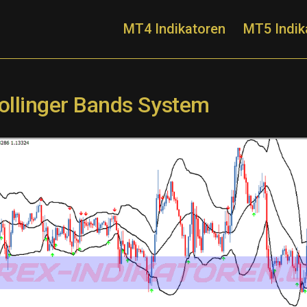
MT4 Indikatoren
MT5 Indik
Bollinger Bands System