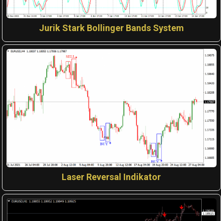
Jurik Stark Bollinger Bands System
Laser Reversal Indikator