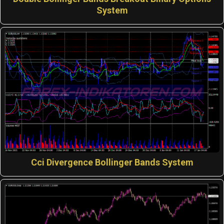
System
Cci Divergence Bollinger Bands System