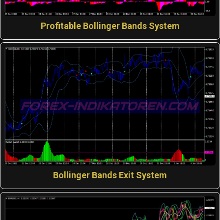
Profitable Bollinger Bands System
Bollinger Bands Exit System