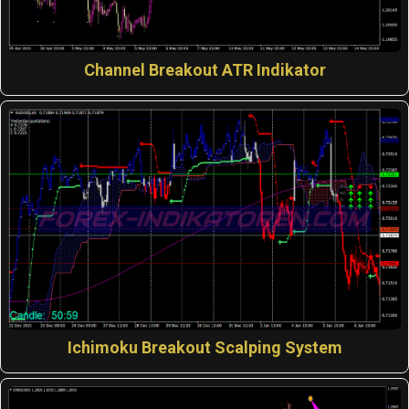
Channel Breakout ATR Indikator
Ichimoku Breakout Scalping System