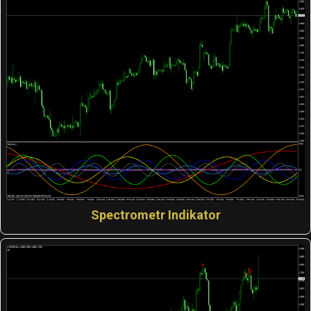
Spectrometr Indikator