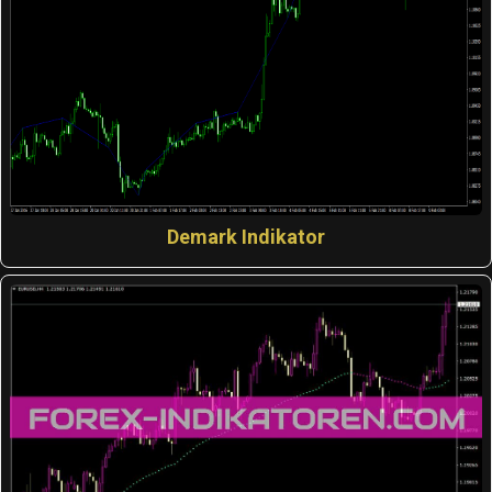
Demark Indikator