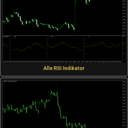
Alle RSI Indikator