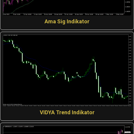
Ama Sig Indikator
VIDYA Trend Indikator