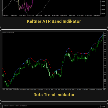
Keltner ATR Band Indikator
Dots Trend Indikator