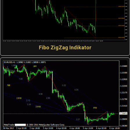
Fibo ZigZag Indikator