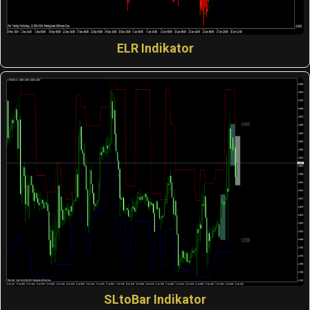
ELR Indikator
SLtoBar Indikator