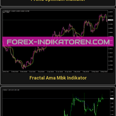
Fractal Ama Mbk Indikator