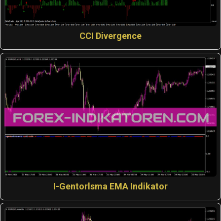
CCI Divergence
I-Gentorlsma EMA Indikator