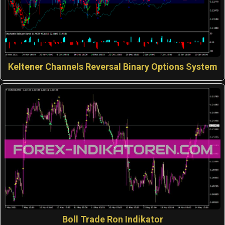
Keltener Channels Reversal Binary Options System
Boll Trade Ron Indikator