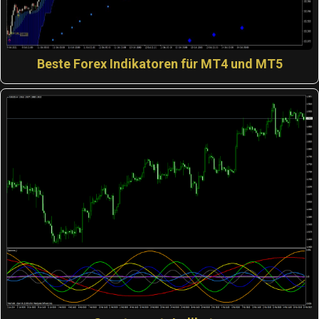
Beste Forex Indikatoren für MT4 und MT5