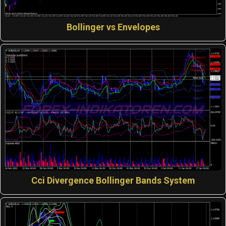
Bollinger vs Envelopes
Cci Divergence Bollinger Bands System