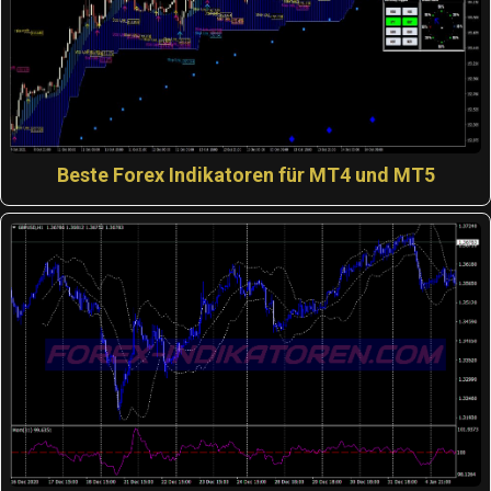
Beste Forex Indikatoren für MT4 und MT5