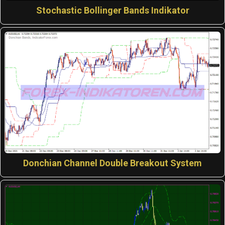
Stochastic Bollinger Bands Indikator
Donchian Channel Double Breakout System