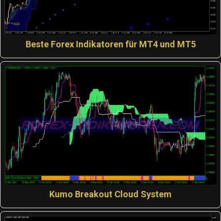
Beste Forex Indikatoren für MT4 und MT5
Kumo Breakout Cloud System