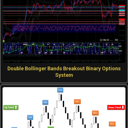
Double Bollinger Bands Breakout Binary Options
System