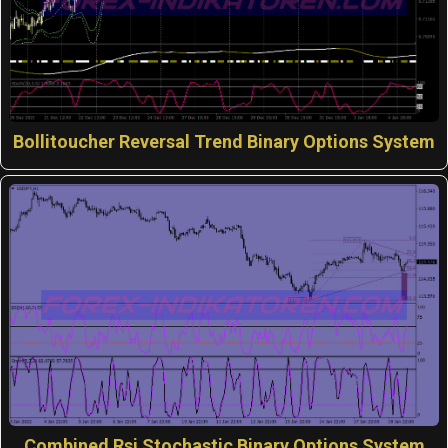
Bollitoucher Reversal Trend Binary Options System
Combined Rsi Stochastic Binary Options System