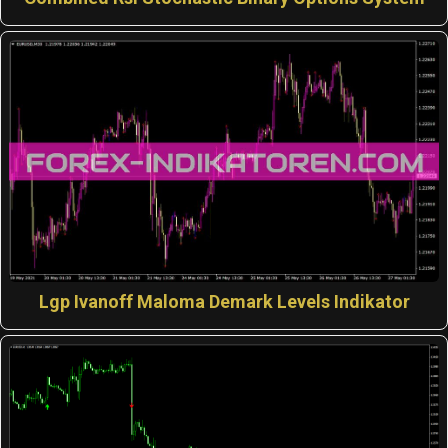
Lgp Ivanoff Maloma Demark Levels Indikator