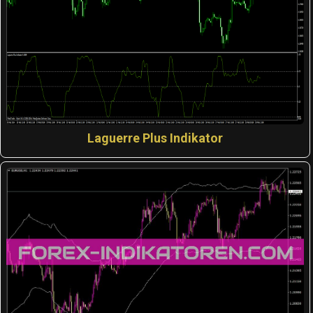
Laguerre Plus Indikator