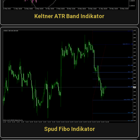
Keltner ATR Band Indikator
Spud Fibo Indikator