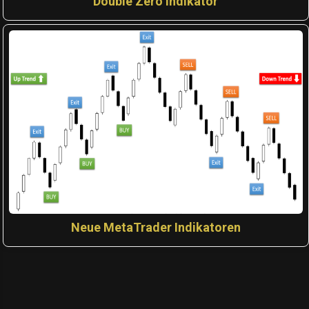
Double Zero Indikator
Neue MetaTrader Indikatoren