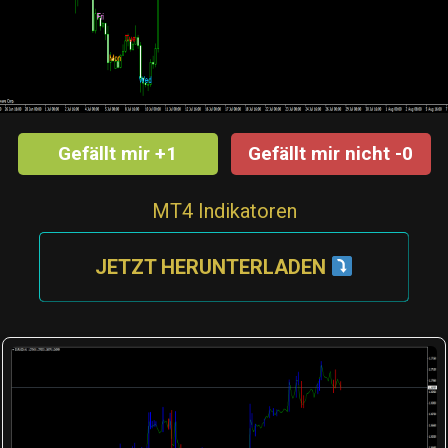
Gefällt mir +1
Gefällt mir nicht -0
MT4 Indikatoren
JETZT HERUNTERLADEN