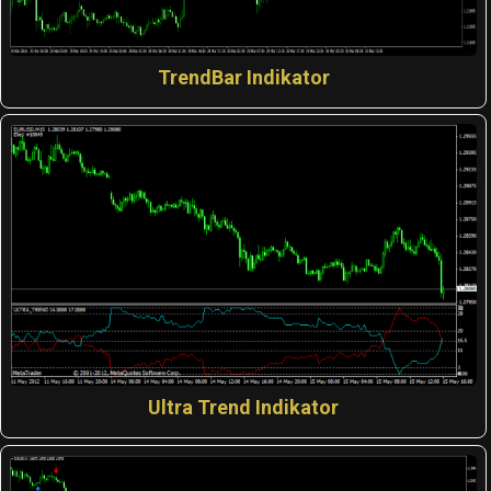
TrendBar Indikator
Ultra Trend Indikator