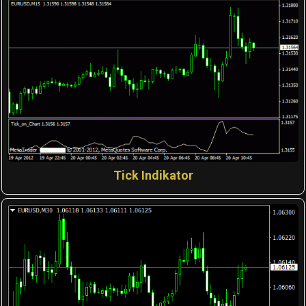
Tick Indikator